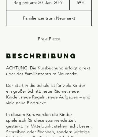
Beginnt am: 30. Jan. 2027
B
59 €
e
g
Familienzentrum Neumarkt
i
n
n
t
Freie Plätze
a
m
Beschreibung
:
3
0
ACHTUNG: Die Kursbuchung erfolgt direkt
.
über das Familienzentrum Neumarkt
J
a
Der Start in die Schule ist für viele Kinder
n
ein großer Schritt: neue Räume, neue
.
Kinder, neue Regeln, neue Aufgaben – und
2
viele neue Eindrücke.
0
2
In diesem Kurs werden die Kinder
7
spielerisch für diese spannende Zeit
gestärkt. Im Mittelpunkt stehen nicht Lesen,
Schreiben oder Rechnen, sondern wichtige