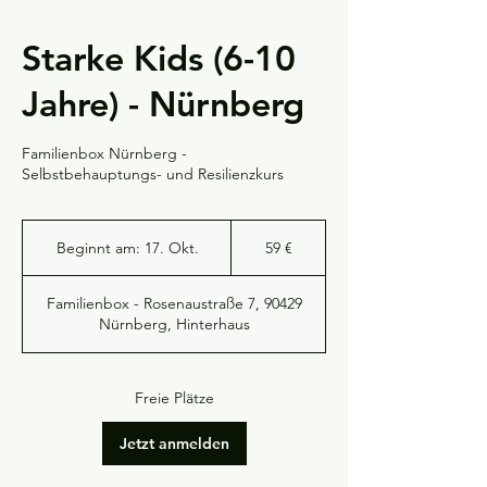
Starke Kids (6-10
Jahre) - Nürnberg
Familienbox Nürnberg -
Selbstbehauptungs- und Resilienzkurs
59
Euro
Beginnt am: 17. Okt.
B
59 €
e
g
Familienbox - Rosenaustraße 7, 90429
i
Nürnberg, Hinterhaus
n
n
t
a
Freie Plätze
m
:
Jetzt anmelden
1
7