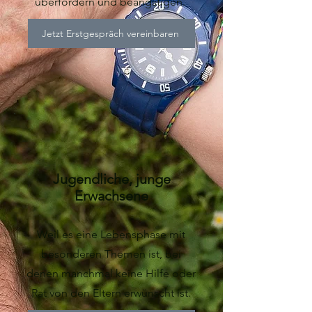
überfordern und beängstigen.
Jetzt Erstgespräch vereinbaren
Jugendliche, junge
Erwachsene
Weil es eine Lebensphase mit
besonderen Themen ist, bei
denen manchmal keine Hilfe oder
Rat von den Eltern erwünscht ist.