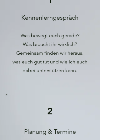
Kennenlerngespräch
Was bewegt euch gerade?
Was braucht ihr wirklich?
Gemeinsam finden wir heraus,
was euch gut tut und wie ich euch
dabei unterstützen kann.
2
Planung & Termine