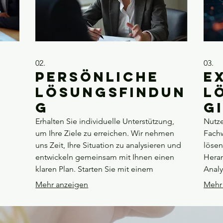
02.
03.
s
Persönliche
E
Lösungsfindun
L
g
g
Erhalten Sie individuelle Unterstützung,
Nutze
um Ihre Ziele zu erreichen. Wir nehmen
Fach
uns Zeit, Ihre Situation zu analysieren und
lösen
entwickeln gemeinsam mit Ihnen einen
Heran
zu
klaren Plan. Starten Sie mit einem
Analy
persönlichen Gespräch, das auf Ihre
basie
Mehr anzeigen
Mehr
e
Bedürfnisse zugeschnitten ist.
für Ih