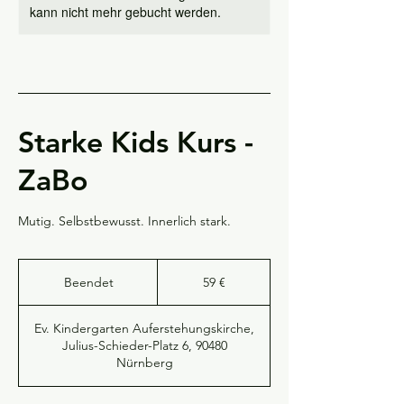
kann nicht mehr gebucht werden.
Starke Kids Kurs -
ZaBo
Mutig. Selbstbewusst. Innerlich stark.
59
Euro
Beendet
B
59 €
e
e
Ev. Kindergarten Auferstehungskirche,
n
Julius-Schieder-Platz 6, 90480
d
Nürnberg
e
t