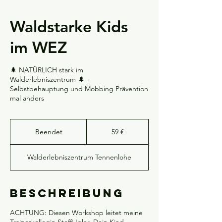
Waldstarke Kids
im WEZ
🌲 NATÜRLICH stark im
Walderlebniszentrum 🌲 -
Selbstbehauptung und Mobbing Prävention
mal anders
59
Euro
Beendet
B
59 €
e
e
Walderlebniszentrum Tennenlohe
n
d
e
t
Beschreibung
ACHTUNG: Diesen Workshop leitet meine
Trainerkollegin Steffi Igler. Dein Kind