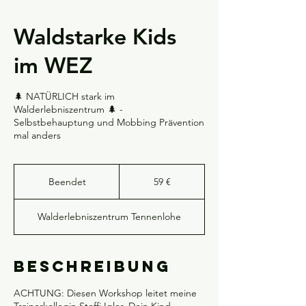
Waldstarke Kids
im WEZ
🌲 NATÜRLICH stark im
Walderlebniszentrum 🌲 -
Selbstbehauptung und Mobbing Prävention
mal anders
59
Euro
Beendet
B
59 €
e
e
Walderlebniszentrum Tennenlohe
n
d
e
t
Beschreibung
ACHTUNG: Diesen Workshop leitet meine
Trainerkollegin Steffi Igler. Dein Kind