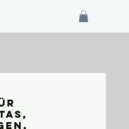
Shop & mehr
Kontakt
ür
tas,
gen,