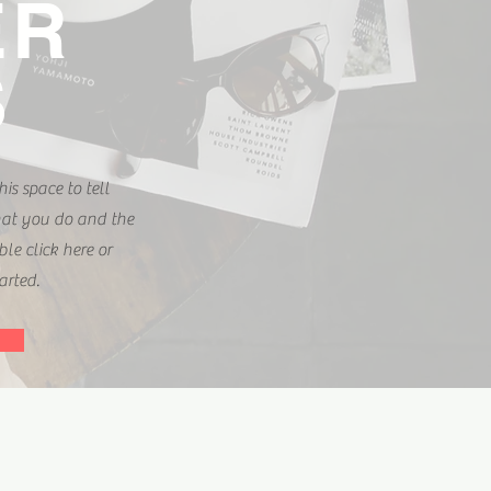
ER
S
is space to tell
at you do and the
ble click here or
tarted.