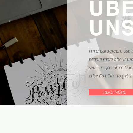
ÜB
UN
I’m a paragraph. Use th
people more about wh
services you offer. Dou
click Edit Text to get s
READ MORE