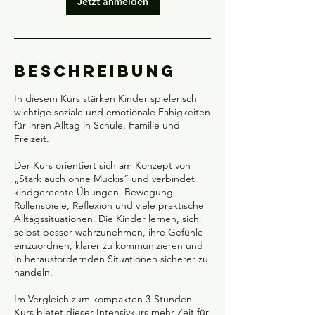
Jetzt anmelden
2
5
.
N
o
Beschreibung
v
.
In diesem Kurs stärken Kinder spielerisch
wichtige soziale und emotionale Fähigkeiten
für ihren Alltag in Schule, Familie und
Freizeit.
Der Kurs orientiert sich am Konzept von
„Stark auch ohne Muckis“ und verbindet
kindgerechte Übungen, Bewegung,
Rollenspiele, Reflexion und viele praktische
Alltagssituationen. Die Kinder lernen, sich
selbst besser wahrzunehmen, ihre Gefühle
einzuordnen, klarer zu kommunizieren und
in herausfordernden Situationen sicherer zu
handeln.
Im Vergleich zum kompakten 3-Stunden-
Kurs bietet dieser Intensivkurs mehr Zeit für