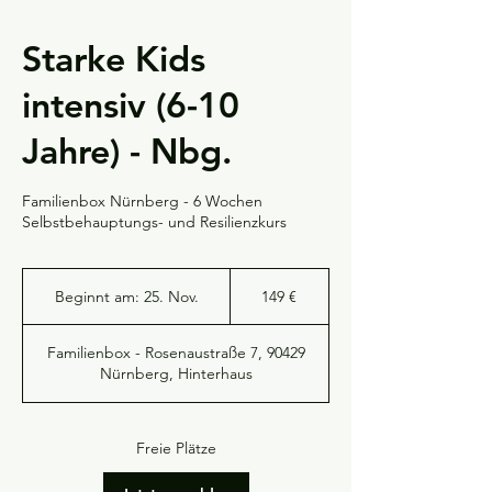
Starke Kids
intensiv (6-10
Jahre) - Nbg.
Familienbox Nürnberg - 6 Wochen
Selbstbehauptungs- und Resilienzkurs
149
Euro
Beginnt am: 25. Nov.
B
149 €
e
g
Familienbox - Rosenaustraße 7, 90429
i
Nürnberg, Hinterhaus
n
n
t
a
Freie Plätze
m
: