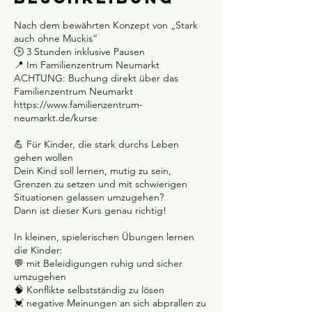
3
0
Nach dem bewährten Konzept von „Stark
.
auch ohne Muckis“
J
🕒 3 Stunden inklusive Pausen
a
📍 Im Familienzentrum Neumarkt
n
ACHTUNG: Buchung direkt über das
.
Familienzentrum Neumarkt
2
https://www.familienzentrum-
0
neumarkt.de/kurse
2
7
💪 Für Kinder, die stark durchs Leben
gehen wollen
Dein Kind soll lernen, mutig zu sein,
Grenzen zu setzen und mit schwierigen
Situationen gelassen umzugehen?
Dann ist dieser Kurs genau richtig!
In kleinen, spielerischen Übungen lernen
die Kinder:
💬 mit Beleidigungen ruhig und sicher
umzugehen
🧠 Konflikte selbstständig zu lösen
💓 negative Meinungen an sich abprallen zu