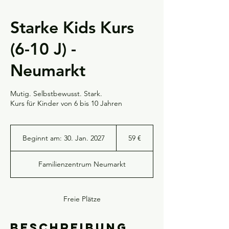
Starke Kids Kurs
(6-10 J) -
Neumarkt
Mutig. Selbstbewusst. Stark.
Kurs für Kinder von 6 bis 10 Jahren
59
Euro
Beginnt am: 30. Jan. 2027
B
59 €
e
g
Familienzentrum Neumarkt
i
n
n
t
Freie Plätze
a
m
Beschreibung
: